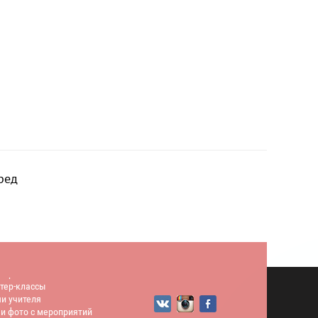
ред
тер-классы
тер-классы
и учителя
и фото с мероприятий