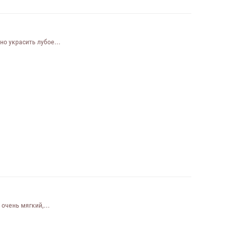
о украсить лубое...
очень мягкий,...