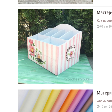
Мастер-
Как прост
05 авг 20
Матери
Фоамиран 
19 сен 20