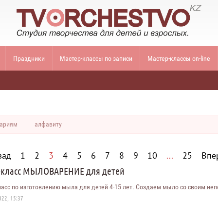
Праздники
Мастер-классы по записи
Мастер-классы on-line
ариям
алфавиту
зад
1
2
3
4
5
6
7
8
9
10
...
25
Впе
-класс МЫЛОВАРЕНИЕ для детей
асс по изготовлению мыла для детей 4-15 лет. Создаем мыло со своим не
22, 15:37