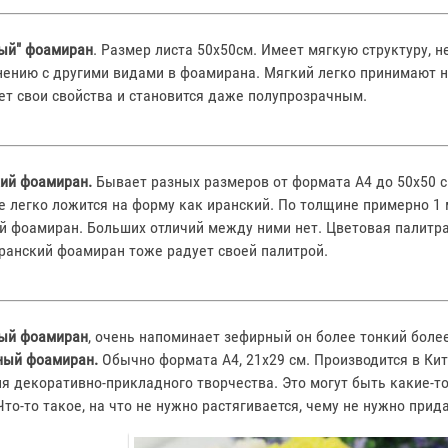
ый" фоамиран
. Размер листа 50х50см. Имеет мягкую структуру, н
нению с другими видами в фоамирана. Мягкий легко принимают н
ет свои свойства и становится даже полупрозрачным.
ий фоамиран.
Бывает разных размеров от формата А4 до 50х50 см
е легко ложится на форму как иранский. По толщине примерно 1 
й фоамиран. Больших отличий между ними нет. Цветовая палитра 
ранский фоамиран тоже радует своей палитрой.
ый фоамиран
, очень напоминает зефирный он более тонкий боле
ный фоамиран.
Обычно формата А4, 21х29 см. Производится в Кит
ля декоративно-прикладного творчества. Это могут быть какие-то
Что-то такое, на что не нужно растягивается, чему не нужно при