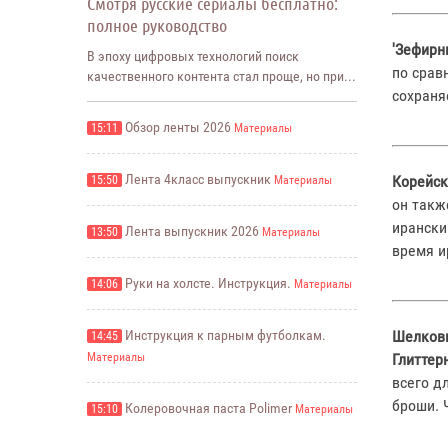
Смотря русские сериалы бесплатно:
полное руководство
'Зефирн
В эпоху цифровых технологий поиск
по срав
качественного контента стал проще, но при...
сохраня
Обзор ленты 2026
15:11
Материалы
Лента 4класс выпускник
Корейск
15:50
Материалы
он такж
ирански
Лента выпускник 2026
13:50
Материалы
время и
Руки на холсте. Инструкция.
14:06
Материалы
Инструкция к парным футболкам.
Шелков
14:45
Материалы
Глиттер
всего д
броши. 
Колеровочная паста Polimer
15:10
Материалы