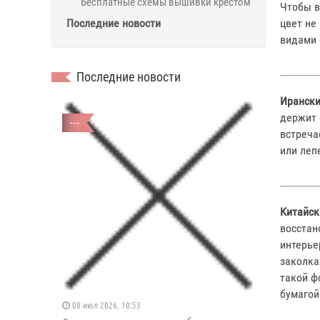
Бесплатные схемы вышивки крестом
Чтобы в
Последние новости
цвет не
видами 
Последние новости
Ирански
держит 
---
встреча
или леп
Китайск
восстан
интерье
заколка
такой ф
бумагой
08 июл 2026, 10:53