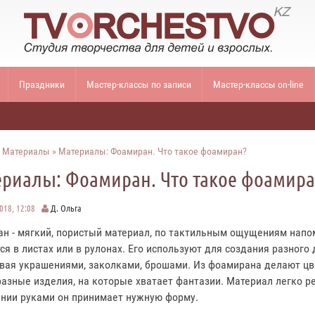
Праздники
Мастер-классы по записи
Мастер-классы on-line
»
Материалы
» Материалы: Фоамиран. Что такое фоамиран?
риалы: Фоамиран. Что такое фоамира
2018, 12:08
Д. Ольга
н - мягкий, пористый материал, по тактильным ощущениям напом
ся в листах или в рулонах. Его используют для создания разного
вая украшениями, заколками, брошами. Из фоамирана делают цве
разные изделия, на которые хватает фантазии. Материал легко 
нии руками он принимает нужную форму.