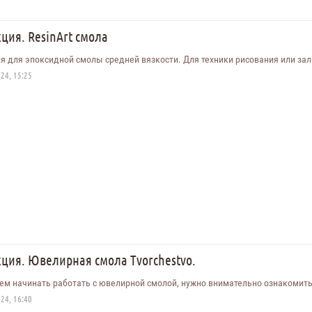
ция. ResinArt смола
я для эпоксидной смолы средней вязкости. Для техники рисования или зали
24, 15:25
ция. Ювелирная смола Tvorchestvo.
ем начинать работать с ювелирной смолой, нужно внимательно ознакомитьс
24, 16:40