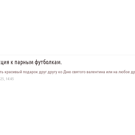
кция к парным футболкам.
ть красивый подарок друг другу ко Дню святого валентина или на любое др
25, 14:45