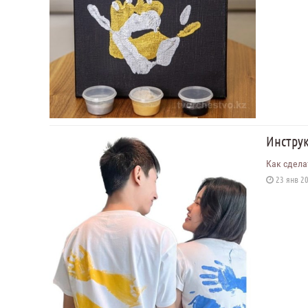
Инстру
Как сдела
23 янв 20