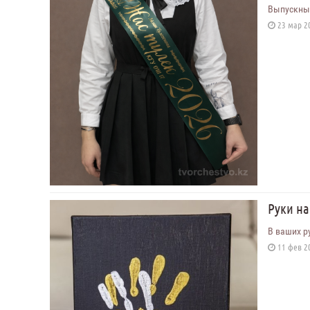
Выпускные
23 мар 20
Руки на
В ваших р
11 фев 20