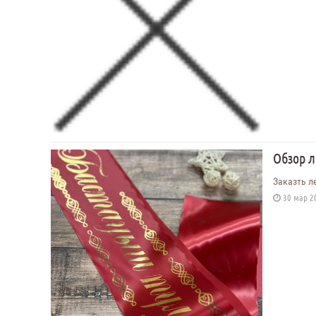
Обзор 
Заказть л
30 мар 20