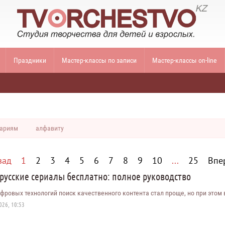
Праздники
Мастер-классы по записи
Мастер-классы on-line
ариям
алфавиту
зад
1
2
3
4
5
6
7
8
9
10
...
25
Впе
русские сериалы бесплатно: полное руководство
ифровых технологий поиск качественного контента стал проще, но при этом 
26, 10:53