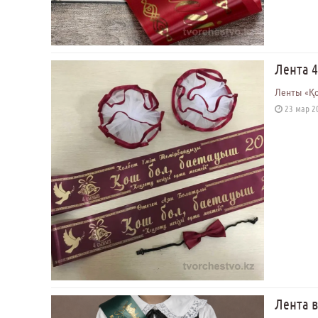
Лента 
Ленты «Қо
23 мар 20
Лента 