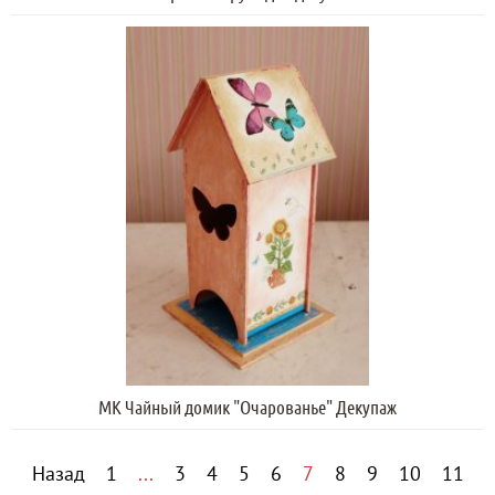
МК Чайный домик "Очарованье" Декупаж
Назад
1
...
3
4
5
6
7
8
9
10
11