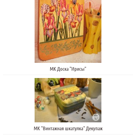
МК Доска "Ирисы"
МК "Винтажная шкатулка" Декупаж