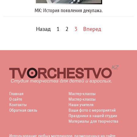
МК: История появления декупажа.
Назад
1
2
3
Вперед
Главная
Мастер-классы
О сайте
Мастер-классы
Контакты
Наши учителя
Обратная связь
Ваши фото с мероприятий
Праздники в нашей студии
Материалы для творчества
Использование любых материалов, размещенных на сайте