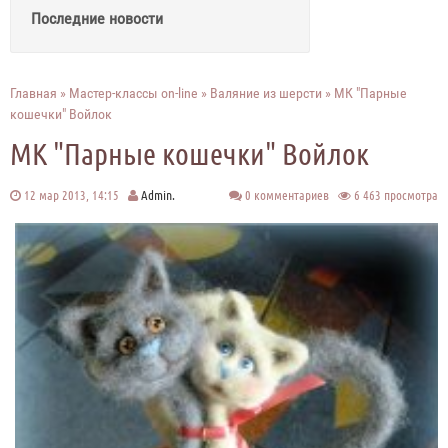
Последние новости
Главная
»
Мастер-классы on-line
»
Валяние из шерсти
» МК "Парные
кошечки" Войлок
МК "Парные кошечки" Войлок
12 мар 2013, 14:15
Admin.
0 комментариев
6 463 просмотра