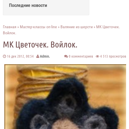
Последние новости
Главная
»
Мастер-классы on-line
»
Валяние из шерсти
» МК Цветочек.
Войлок.
МК Цветочек. Войлок.
16 дек 2012, 00:54
Admin.
0 комментариев
4 513 просмотров