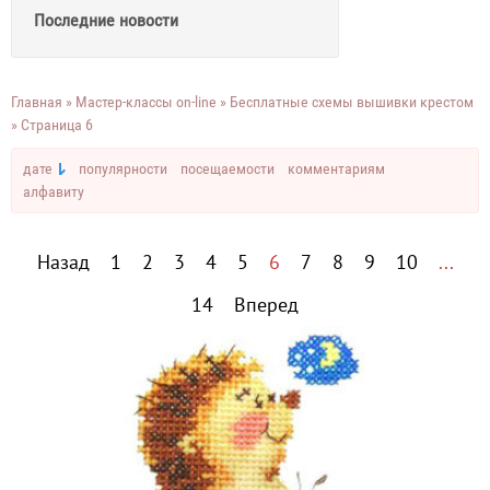
Последние новости
Главная
»
Мастер-классы on-line
»
Бесплатные схемы вышивки крестом
» Страница 6
дате
популярности
посещаемости
комментариям
алфавиту
Назад
1
2
3
4
5
6
7
8
9
10
...
14
Вперед