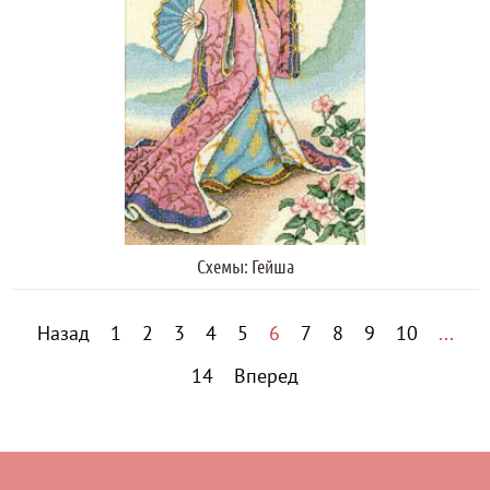
Схемы: Гейша
Назад
1
2
3
4
5
6
7
8
9
10
...
14
Вперед