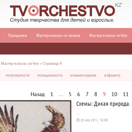
Праздники
Мастер-классы по записи
Мастер-классы on-line
»
Мастер-классы on-line
» Страница 9
популярности
посещаемости
комментариям
алфавиту
Назад
1
...
5
6
7
8
9
10
11
Схемы: Дикая природа.
...
28 ноя 2012, 16:08