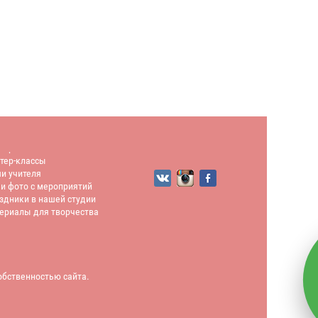
тер-классы
тер-классы
и учителя
и фото с мероприятий
здники в нашей студии
ериалы для творчества
обственностью сайта.