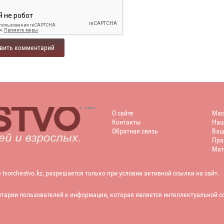
вить комментарий
Главная
Мас
О сайте
Мас
Контакты
Наш
Обратная связь
Ваш
Пра
Мат
vorchestvo.kz, разрешается только при условии активной ссылки на сайт.
нтарии пользователей к информации, которая является интеллектуальной с