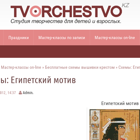
Праздники
Мастер-классы по записи
Мастер-классы on-line
»
Мастер-классы on-line
»
Бесплатные схемы вышивки крестом
» Схемы: Еги
ы: Египетский мотив
2012, 14:37
Admin.
Египетский мотив